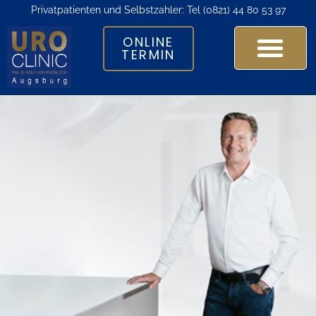
Privatpatienten und Selbstzahler: Tel
(0821) 44 80 53 97
ONLINE
TERMIN