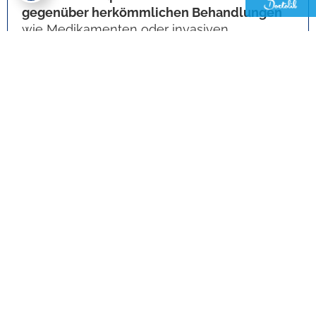
gegenüber herkömmlichen Behandlungen
wie Medikamenten oder invasiven
Operationen.
Keine Nebenwirkungen
: Da das
körpereigene Plasma verwendet wird, ist
die Behandlung sicher und verursacht
keine Nebenwirkungen.
Langanhaltende Wirkung
: Im Gegensatz
zu Medikamenten, die regelmäßig
eingenommen werden müssen, können
die Ergebnisse der PRP-Therapie bis zu
12-15 Monate oder länger anhalten.
Minimale Invasivität
: Der Eingriff ist
minimalinvasiv und erfordert keine
Operation.